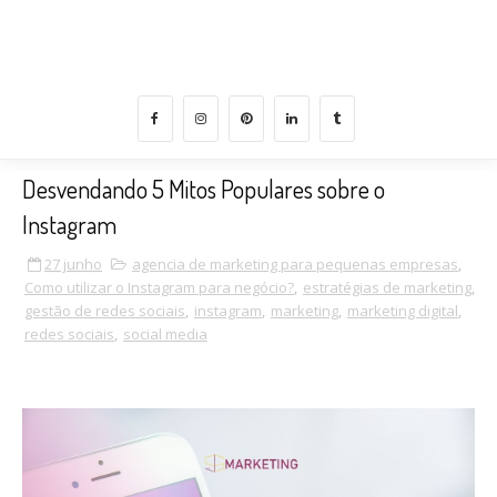
medida para negócios que querem encantar, crescer e
converter com propósito.
Desvendando 5 Mitos Populares sobre o
Instagram
27 junho
agencia de marketing para pequenas empresas
,
Como utilizar o Instagram para negócio?
,
estratégias de marketing
,
gestão de redes sociais
,
instagram
,
marketing
,
marketing digital
,
redes sociais
,
social media