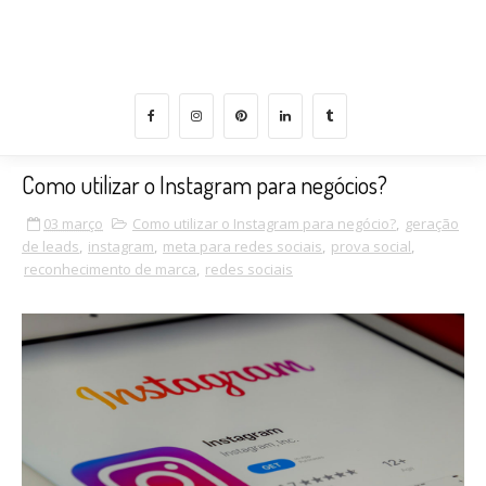
medida para negócios que querem encantar, crescer e
converter com propósito.
Como utilizar o Instagram para negócios?
03 março
Como utilizar o Instagram para negócio?
,
geração
de leads
,
instagram
,
meta para redes sociais
,
prova social
,
reconhecimento de marca
,
redes sociais