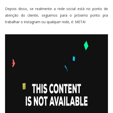
Depois disso, se realmente a rede social está no ponto de
atenção do cliente, seguimos para o próximo ponto pra
trabalhar o instagram ou qualquer rede, é: META!