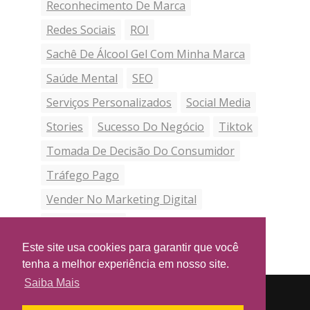
Reconhecimento De Marca
Redes Sociais
ROI
Sachê De Álcool Gel Com Minha Marca
Saúde Mental
SEO
Serviços Personalizados
Social Media
Stories
Sucesso Do Negócio
Tiktok
Tomada De Decisão Do Consumidor
Tráfego Pago
Vender No Marketing Digital
Vender Online
Este site usa cookies para garantir que você
tenha a melhor experiência em nosso site.
Saiba Mais