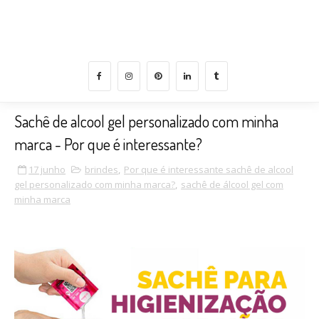
medida para negócios que querem encantar, crescer e
converter com propósito.
Sachê de alcool gel personalizado com minha
marca - Por que é interessante?
17 junho
brindes
,
Por que é interessante sachê de alcool
gel personalizado com minha marca?
,
sachê de álcool gel com
minha marca